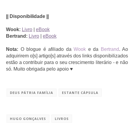
|| Disponibilidade ||
Wook:
Livro
|
eBook
Bertrand:
Livro
|
eBook
Nota:
O blogue é afiliado da
Wook
e da
Bertrand
. Ao
adquirirem o[s] artigo[s] através dos links disponibilizados
estão a contribuir para o seu crescimento literário - e não
só. Muito obrigada pelo apoio ♥
DEUS PÁTRIA FAMÍLIA
ESTANTE CÁPSULA
HUGO GONÇALVES
LIVROS