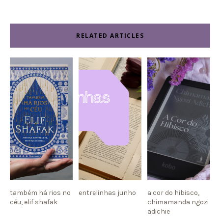
RELATED ARTICLES
também há rios no
entrelinhas junho
a cor do hibisco,
céu, elif shafak
chimamanda ngozi
adichie