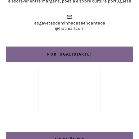
a escrever entre margens, poesia e sobre cultura portuguesa
asgavetasdaminhacasaencantada
@hotmail.com
PORTUGALID[ARTE]