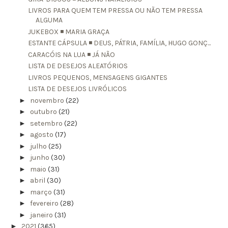
LIVROS PARA QUEM TEM PRESSA OU NÃO TEM PRESSA
ALGUMA
JUKEBOX ◾ MARIA GRAÇA
ESTANTE CÁPSULA ◾ DEUS, PÁTRIA, FAMÍLIA, HUGO GONÇ...
CARACÓIS NA LUA ◾ JÁ NÃO
LISTA DE DESEJOS ALEATÓRIOS
LIVROS PEQUENOS, MENSAGENS GIGANTES
LISTA DE DESEJOS LIVRÓLICOS
►
novembro
(22)
►
outubro
(21)
►
setembro
(22)
►
agosto
(17)
►
julho
(25)
►
junho
(30)
►
maio
(31)
►
abril
(30)
►
março
(31)
►
fevereiro
(28)
►
janeiro
(31)
►
2021
(365)