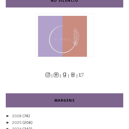
NO SILÊNCIO
|
|
|
|
MARGENS
►
2026
(76)
►
2025
(206)
►
2024
(242)