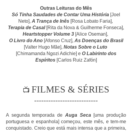
Outras Leituras do Mês
Só Tinha Saudades de Contar Uma História
[Joel
Neto],
A Trança de Inês
[Rosa Lobato Faria],
Terapia de Casal
[Rita da Nova & Guilherme Fonseca],
Heartstopper Volume 3
[Alice Oseman],
O Livro do Ano
[Afonso Cruz],
As Doenças do Brasil
[Valter Hugo Mãe],
Notas Sobre o Luto
[Chimamanda Ngozi Adichie] e
O Labirinto dos
Espíritos
[Carlos Ruiz Zafón]
FILMES & SÉRIES
📺
---------------------------
A segunda temporada de
Auga Seca
[uma produção
portuguesa e espanhola] começou, este mês, e tem-me
conquistado. Creio que está mais intensa que a primeira,