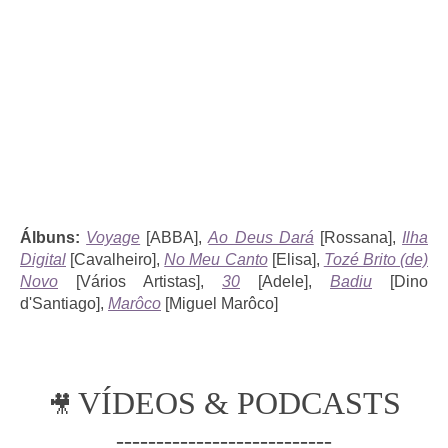
Álbuns:
Voyage
[ABBA],
Ao Deus Dará
[Rossana],
Ilha
Digital
[Cavalheiro],
No Meu Canto
[Elisa],
Tozé Brito (de)
Novo
[Vários Artistas],
30
[Adele],
Badiu
[Dino
d'Santiago],
Marôco
[Miguel Marôco]
VÍDEOS & PODCASTS
🎥
---------------------------